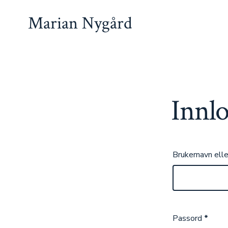
Hopp
Marian Nygård
til
innhold
Innl
Brukernavn ell
Passord
*