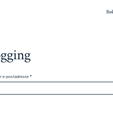
Bø
ogging
er e-postadresse
*